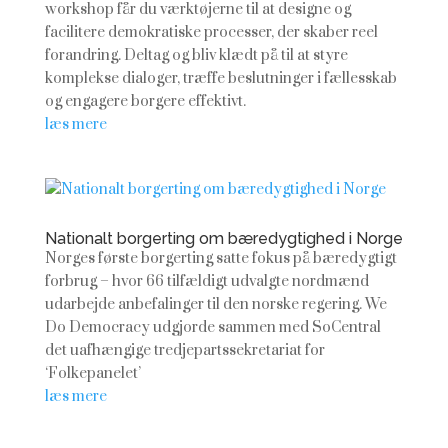
workshop får du værktøjerne til at designe og
facilitere demokratiske processer, der skaber reel
forandring. Deltag og bliv klædt på til at styre
komplekse dialoger, træffe beslutninger i fællesskab
og engagere borgere effektivt.
læs mere
Nationalt borgerting om bæredygtighed i Norge
Norges første borgerting satte fokus på bæredygtigt
forbrug – hvor 66 tilfældigt udvalgte nordmænd
udarbejde anbefalinger til den norske regering. We
Do Democracy udgjorde sammen med SoCentral
det uafhængige tredjepartssekretariat for
‘Folkepanelet’
læs mere