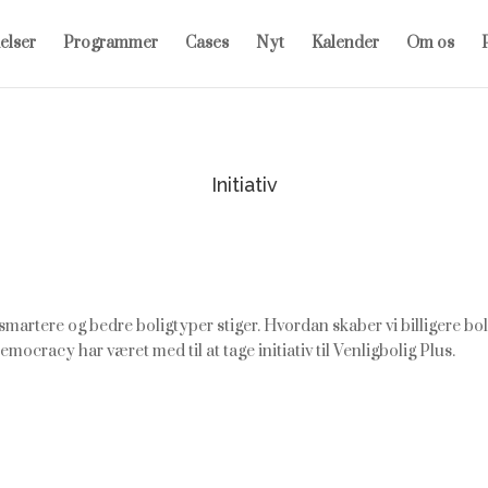
elser
Programmer
Cases
Nyt
Kalender
Om os
P
Initiativ
artere og bedre boligtyper stiger. Hvordan skaber vi billigere bolige
cracy har været med til at tage initiativ til Venligbolig Plus.