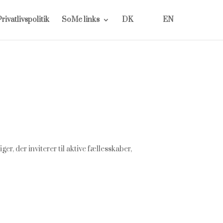
rivatlivspolitik
SoMe links
DK
EN
r, der inviterer til aktive fællesskaber,