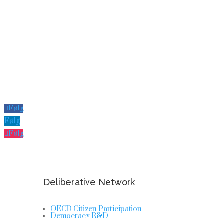
Følg
Følg
Følg
Deliberative Network
l
OECD Citizen Participation
Democracy R&D