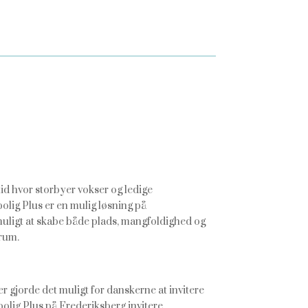
id hvor storbyer vokser og ledige
olig Plus er en mulig løsning på
muligt at skabe både plads, mangfoldighed og
rum.
er gjorde det muligt for danskerne at invitere
bolig Plus på Frederiksberg invitere