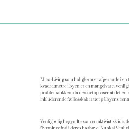
Mico-Living som boligform er afgørende i en t
kvadratmetre i byen er en mangelvare. Venligb
problematikken, da den netop viser at det er 
inkluderende fællesskaber tæt på byens cent
Venligbolig begyndte som en aktivistisk idé, d
flygtninge ind i deres baghave. Nu skal Venlig