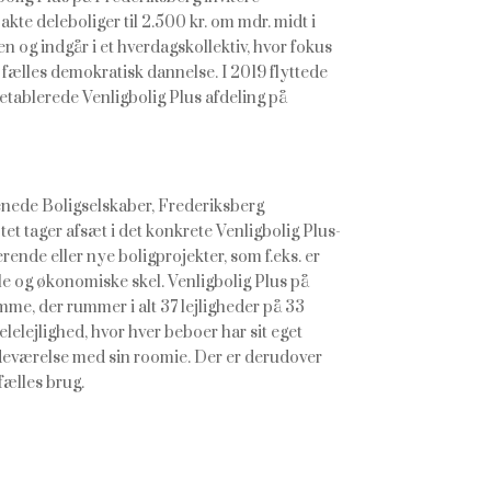
te deleboliger til 2.500 kr. om mdr. midt i
 og indgår i et hverdagskollektiv, hvor fokus
 fælles demokratisk dannelse. I 2019 flyttede
etablerede Venligbolig Plus afdeling på
nede Boligselskaber, Frederiksberg
t tager afsæt i det konkrete Venligbolig Plus-
rende eller nye boligprojekter, som f.eks. er
lle og økonomiske skel. Venligbolig Plus på
me, der rummer i alt 37 lejligheder på 33
elejlighed, hvor hver beboer har sit eget
deværelse med sin roomie. Der er derudover
fælles brug.