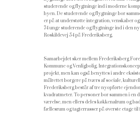
studerende og flygtninge ind i moderne kompak
byen. De studerende og flygtninge bor sammen
er på at understøtte integration, venskaber og
74 unge studerende og flygtninge ind i den ny
Roskildevej 54 på Frederiksberg.
Samarbejdet sker mellem Frederiksberg Fore
Kommune og Venligbolig. Integrationskoncepte
projekt, men kan også benyttes i andre eksiste
målrettet borgere på tværs af sociale, kulture
Frederiksberg består af tre nyopførte ejendom
kvadratmeter. To personer bor sammen i en del
værelse, men ellers deles køkkenalrum og ba
fællesrum og tagterrasser på øverste etage til 