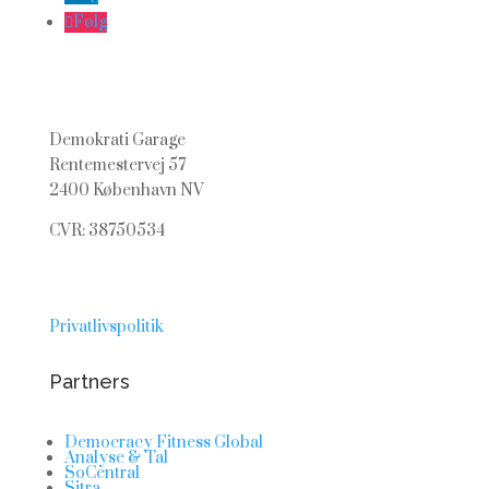
Følg
Demokrati Garage
Rentemestervej 57
2400 København NV
CVR: 38750534
Privatlivspolitik
Partners
Democracy Fitness Global
Analyse & Tal
SoCentral
Sitra