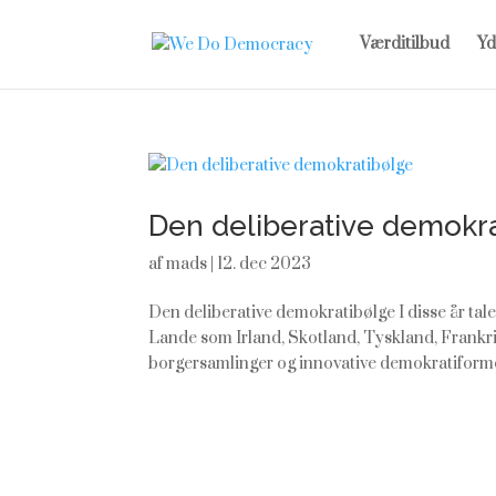
Værditilbud
Yd
Den deliberative demokr
af
mads
|
12. dec 2023
Den deliberative demokratibølge I disse år tal
Lande som Irland, Skotland, Tyskland, Frankr
borgersamlinger og innovative demokratiformer