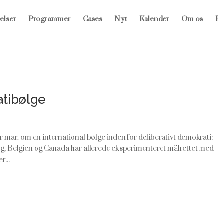
elser
Programmer
Cases
Nyt
Kalender
Om os
P
atibølge
er man om en international bølge inden for deliberativt demokrati:
ig, Belgien og Canada har allerede eksperimenteret målrettet med
...