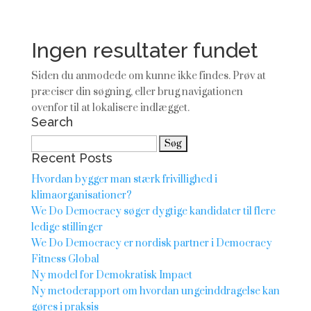
Ingen resultater fundet
Siden du anmodede om kunne ikke findes. Prøv at
præciser din søgning, eller brug navigationen
ovenfor til at lokalisere indlægget.
Search
Søg
Recent Posts
efter:
Hvordan bygger man stærk frivillighed i
klimaorganisationer?
We Do Democracy søger dygtige kandidater til flere
ledige stillinger
We Do Democracy er nordisk partner i Democracy
Fitness Global
Ny model for Demokratisk Impact
Ny metoderapport om hvordan ungeinddragelse kan
gøres i praksis