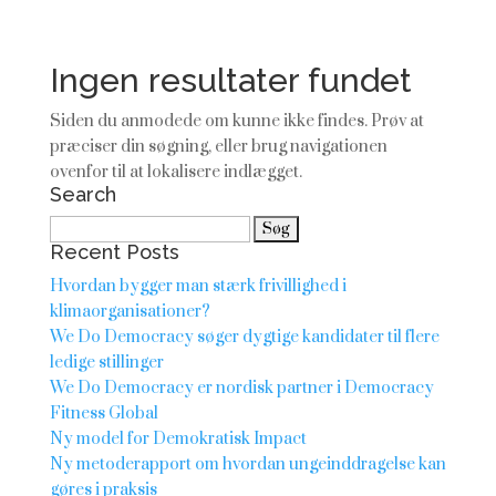
Ingen resultater fundet
Siden du anmodede om kunne ikke findes. Prøv at
præciser din søgning, eller brug navigationen
ovenfor til at lokalisere indlægget.
Search
Søg
Recent Posts
efter:
Hvordan bygger man stærk frivillighed i
klimaorganisationer?
We Do Democracy søger dygtige kandidater til flere
ledige stillinger
We Do Democracy er nordisk partner i Democracy
Fitness Global
Ny model for Demokratisk Impact
Ny metoderapport om hvordan ungeinddragelse kan
gøres i praksis