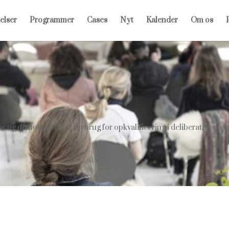
elser
Programmer
Cases
Nyt
Kalender
Om os
P
else og demokrati? Har du brug for opkvalificering i deliberative met