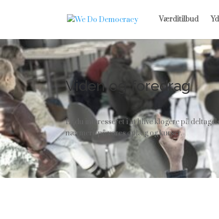
Værditilbud
Yd
Viden og foredrag
Er du interesseret i at blive klogere på deltag
nærmere på vores oplæg og kurser.