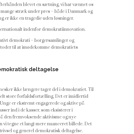
 efterhånden blevet en sætning, vi har vænnet os
på mange stræk under pres – både i Danmark og
g er ikke en tragedie uden løsninger.
ternationalt indenfor demokratiinnovation.
rativt demokrati – borgersamlinger og
etoder til at imødekomme demokratiets
emokratisk deltagelse
esker ikke længere tager del i demokratiet. Til
lt store forfaldsfortælling. Det er imidlertid
. Unge er ekstremt engagerede og aktive på
sser ind i de kasser, som eksisterer i
på den fremvoksende aktivisme og nye
 vi tegne et langt mere nuanceret billede. Det
trivsel og generel demokratisk deltagelse.