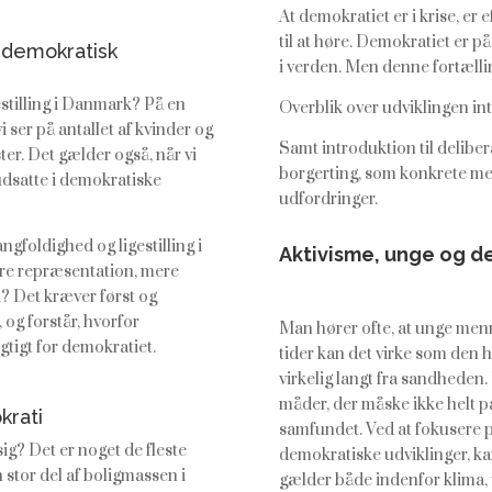
At demokratiet er i krise, er
til at høre. Demokratiet er 
 demokratisk
i verden. Men denne fortællin
stilling i Danmark? På en
Overblik over udviklingen in
vi ser på antallet af kvinder og
Samt introduktion til delibe
ter. Det gælder også, når vi
borgerting, som konkrete m
 udsatte i demokratiske
udfordringer.
gfoldighed og ligestilling i
Aktivisme, unge og d
dre repræsentation, mere
i? Det kræver først og
 og forstår, hvorfor
Man hører ofte, at unge menn
gtigt for demokratiet.
tider kan det virke som den he
virkelig langt fra sandheden
måder, der måske ikke helt pa
krati
samfundet. Ved at fokusere 
ig? Det er noget de fleste
demokratiske udviklinger, kan
 stor del af boligmassen i
gælder både indenfor klima, 