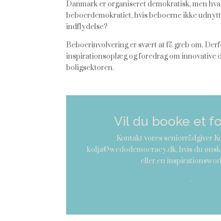
Danmark er organiseret demokratisk, men hva
beboerdemokratiet, hvis beboerne ikke udnytt
indflydelse?
Beboerinvolvering er svært at få greb om. Derfo
inspirationsoplæg og foredrag om innovative 
boligsektoren.
Vil du booke et f
Kontakt vores seniorrådgiver K
kolja@wedodemocracy.dk,
hvis du ønsk
eller en inspirationswo
.