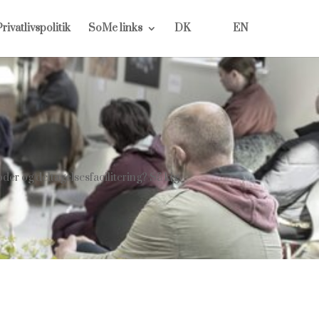
rivatlivspolitik
SoMe links
DK
EN
oder og deltagelsesfacilitering? Så kig