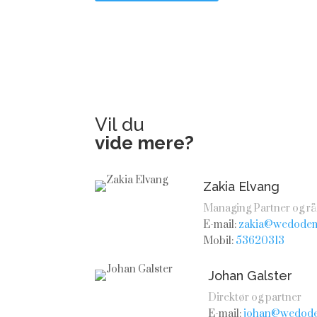
Vil du
vide mere?
Zakia Elvang
Managing Partner og rå
E-mail:
zakia@wedodem
Mobil:
53620313
Johan Galster
Direktør og partner
E-mail:
johan@wedode