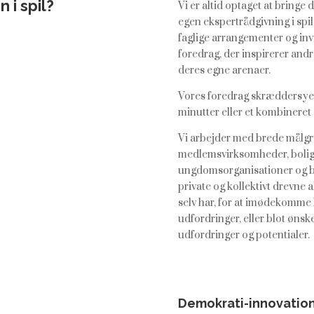
n i spil?
Vi er altid optaget at bringe
egen ekspertrådgivning i spil
faglige arrangementer og inv
foredrag, der inspirerer andre
deres egne arenaer.
Vores foredrag skræddersyes t
minutter eller et kombinere
Vi arbejder med brede målgru
medlemsvirksomheder, boligo
ungdomsorganisationer og byr
private og kollektivt drevne 
selv har, for at imødekomm
udfordringer, eller blot ønsk
udfordringer og potentialer.
Demokrati-innovation