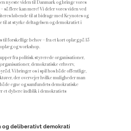
 den nyeste viden til Danmark og bringe vores
 – så flere kan mere! Vi deler vores viden ved
iteres løbende til at bidrage med Keynotes og
 til at styrke deltagelsen og demokratiet i
il forskellige behov – fra et kort oplæg på 15
t oplæg og workshop.
pper fra politisk styrerede organisationer,
rganisationer, demokratiske erhverv,
åd. Vi bringer os i spil hos både offentlige,
aktører, der overvejer hvilke muligheder man
e både egne og samfundets demokratiske
er et dybere indblik i demokratiets
 og deliberativt demokrati