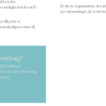
d betyder
Er du en organisation, der ar
er muligheden for at få
nye strømninger, så er det m
r tilbyder vi
demokratiprocesser til
oredrag?
olja Dahlin på
er at booke et foredrag
rkshop.