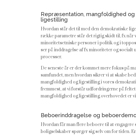
Repræsentation, mangfoldighed og
ligestilling
Hvordan står det til med den demokratiske lige
række parametre står det rigtig skidt til, fx når 
minoritetsetniske personer i politik og i toppos
ser på inddragelse af fx minoriteter og socialt
processer.
De seneste år er der kommet mere fokus på man
samfundet, men hvordan sikrer vi at skabe be
mangfoldighed og ligestilling i vores demokrat
fremmest, at vi forstår udfordringerne på feltet,
mangfoldighed og ligestilling overhovedet er vi
Beboerinddragelse og beboerdemo
Hvordan får man flere beboere til at engagere s
boligselskaber spørger sig selv om for tiden. En