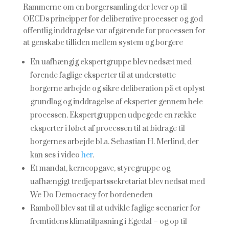
Rammerne om en borgersamling der lever op til
OECDs principper for deliberative processer og god
offentlig inddragelse var afgørende for processen for
at genskabe tilliden mellem system og borgere
En uafhængig ekspertgruppe blev nedsæt med
førende faglige eksperter til at understøtte
borgerne arbejde og sikre deliberation på et oplyst
grundlag og inddragelse af eksperter gennem hele
processen. Ekspertgruppen udpegede en række
eksperter i løbet af processen til at bidrage til
borgernes arbejde bl.a. Sebastian H. Merlind, der
kan ses i video
her
.
Et mandat, kerneopgave, styregruppe og
uafhængigt tredjepartssekretariat blev nedsat med
We Do Democracy for bordeneden
Rambøll blev sat til at udvikle faglige scenarier for
fremtidens klimatilpasning i Egedal – og op til