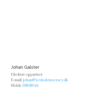
Johan Galster
Direktør og partner
E-mail:
johan@wedodemocracy.dk
Mobil:
51808044