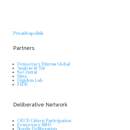
Privatlivspolitik
Partners
Democracy Fitness Global
Analyse & Tal
SoCentral
Sitra
Digidem Lab
FIDE
Deliberative Network
OECD Citizen Participation
Democracy R&D
Nordic Deliberation