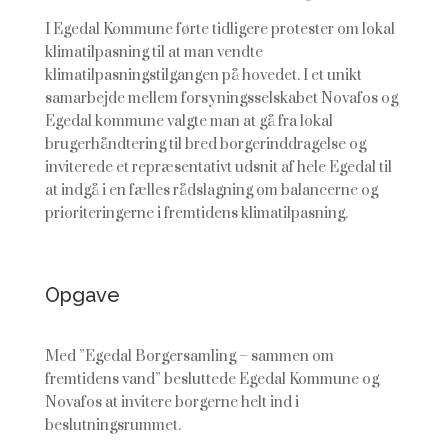
I
Egedal
Kommune førte tidligere protester om lokal
klimatilpasning til at man vendte
klimatilpasningstilgangen på hovedet. I et unikt
samarbejde mellem forsyningsselskabet Novafos og
Egedal kommune valgte man at gå fra lokal
brugerhåndtering til bred borgerinddragelse og
inviterede et repræsentativt udsnit af hele Egedal til
at indgå i en fælles rådslagning om balancerne og
prioriteringerne i fremtidens klimatilpasning.
Opgave
Med ”
Egedal
Borgersamling – sammen om
fremtidens vand” besluttede Egedal Kommune og
Novafos at invitere borgerne helt ind i
beslutningsrummet.