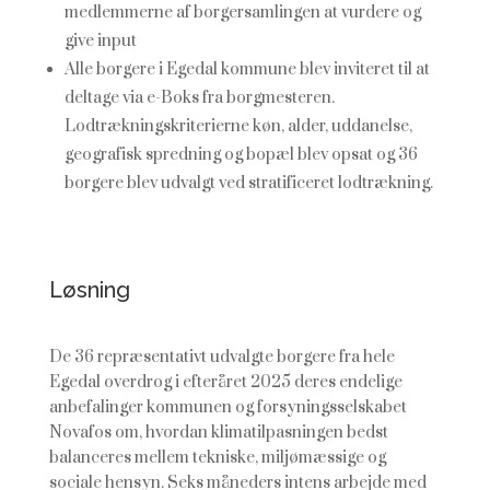
medlemmerne af borgersamlingen at vurdere og
give input
Alle borgere i Egedal kommune blev inviteret til at
deltage via e-Boks fra borgmesteren.
Lodtrækningskriterierne køn, alder, uddanelse,
geografisk spredning og bopæl blev opsat og 36
borgere blev udvalgt ved stratificeret lodtrækning.
Løsning
De 36 repræsentativt udvalgte borgere fra hele
Egedal
overdrog i efteråret 2025 deres endelige
anbefalinger kommunen og forsyningsselskabet
Novafos om, hvordan klimatilpasningen bedst
balanceres mellem tekniske, miljømæssige og
sociale hensyn. Seks måneders intens arbejde med