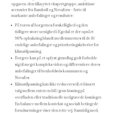
opgaven, den tilknyttet ekspertgruppe, ambitiøse
scenarier fra Rambøll og Novafors – førte til
markante anbefalinger og resultater:
På tværs af borgernes forskellighed og den
tidligere store uenighed i
Egedal
er der opnået
96% opbakning blandt medlemmernes til de 16
endelige anbefalinger og prioriteringskriterier for
klimatilpasning
Borgere kan på et oplyst grundlag godt forholde
sig til meget kompleks viden og differentiere deres
anbefalinger til henholdsvis kommunen og
Novafos
Klimatilpasning kan ikke reduceres til et binært
valg mellem enten en blå/grøn løsning på
overfladen eller traditionelle nedgravede løsninger.
En balance mellem kontekst og socialt betingede
forudsætninger viser den rette vej. Samtidig med,