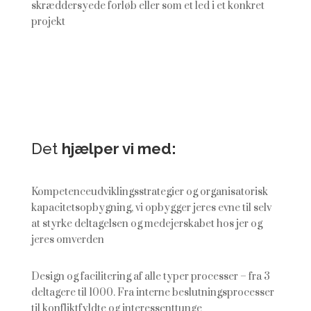
skræddersyede forløb eller som et led i et konkret
projekt
Det
hjælper vi med:
Kompetenceudviklingsstrategier og organisatorisk
kapacitetsopbygning, vi opbygger jeres evne til selv
at styrke deltagelsen og medejerskabet hos jer og
jeres omverden
Design og facilitering af alle typer processer – fra 3
deltagere til 1000. Fra interne beslutningsprocesser
til konfliktfyldte og interessenttunge