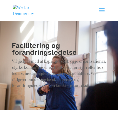
Facilitering og
forandringsledelse
Vi hjælper med at kapacitetsopbygge organisationer,
styrke kompetencer og forståelse for nye roller hos
ledere, medarbejdere, borgere og politikere. Vi
rådgiver om deltagelsesfacilitering og
forandringsledelse i den konkrete kontekst.