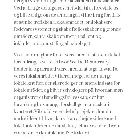
benyttes, er det afgørende at samles i fællesskaber.
Ved at bruge deltagelses metoder til at forestille os
og blive enige om de ændringer, vi har brug for, til fx
at sænke trafikken i lokalområdet, omlokalisere
fødevaresystemer og skabe fællesskaber og grønne
områder, kan vi skabe en mere resilient og
inkluderende omstilling af nabolaget.
Vi er enormt glade for at være med til at skabe lokal
forandring i kvarteret hvor We Do Democracy
holder til og dermed være med til at tage ansvar for
vores lokalområde. Vi lærer meget af de mange
lokale kræfter, der allerede gør en stærk indsats for
lokalområdet, og bliver selv klogere på, hvordan man
organiserer et handlingsfællesskab, der har
forankring hos mange forskellige mennesker i
kvarteret. Vil du blive en del af projektet, har du
andre idéer til, hvordan vi kan arbejde videre med
lokal, inkluderende omstilling i Nordvest eller hvem
vi skal være i kontakt med? Så skriv til