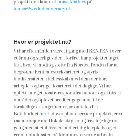
projektkoordinator
Louisa Mathies
på
louisa@wedodemocracy.dk
Hvor er projektet nu?
Vi har efterhånden været i gang med RENTEN i over
et år nu og særligt siden i foråret har projektet taget
fart, hvor vi modtog støtte fra Nordea-fonden for at
begrønne Rentemesterkvarteret og styrke
biodiversiteten i fællesskab med dem der bor,
arbejder og bruger kvarteret i det daglige. Vi har
oplevet meget positiv respons fra naboer og aktører i
området og oplevet bredt engagement til de
forskellige arrangementer, se omtalen fra
Botilbuddet
her
. Udover planteservice projektet, er vi
i samarbejde med lokale aktører og frivillige lige nu i
gang med at etablere en midlertidig lejeplads og et
grønt opholdssted på Møntmestervej og arbejde