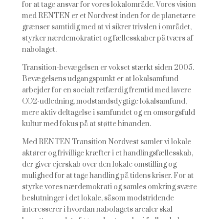
for at tage ansvar for vores lokalområde. Vores vision
med RENTEN er et Nordvest inden for de planetære
grænser samtidig med at vi sikrer trivslen i området,
styrker nærdemokratiet og fællesskaber på tværs af
nabolaget.
Transition-bevægelsen er vokset stærkt siden 2005.
Bevægelsens udgangspunkt er at lokalsamfund
arbejder for en socialt retfærdig fremtid med lavere
CO2-udledning, modstandsdygtige lokalsamfund,
mere aktiv deltagelse i samfundet og en omsorgsfuld
kultur med fokus på at støtte hinanden.
Med RENTEN Transition Nordvest samler vi lokale
aktører og frivillige kræfter i et handlingsfællesskab,
der giver ejerskab over den lokale omstilling og
mulighed for at tage handling på tidens kriser. For at
styrke vores nærdemokrati og samles omkring svære
beslutninger i det lokale, såsom modstridende
interesserer i hvordan nabolagets arealer skal