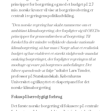
principper for borgerting og med et budget på 2,7
mio. norske kroner vil vise at borgerinvolvering er
centralt i regeringens politikudvikling.
”Den norske regering har skabt rammerne om et
ambitiøst klimaborgerting, der forpligter sig til OECDs
principper for gennemførelsen af borgerting. Til
forskel fra det mindre vellykkede danske nationale
klimaborgerting, så har man i Norge afsat et realistisk
budget og har etableret et stærkt rådgivende mandat
omkring borgertinget, der forpligter regeringen til at
modtage og svare på borgernes anbefalinger. Det
bliver spændende at følge”
udtaler Lars Tønder,
professor på Statskundskab, Københavns
Universitet og tilknyttet et ekspertpanel for det
norske klimaborgerting
Fokus på bæredygtigt forbrug
Det første norske borgerting vil fokusere på centrale