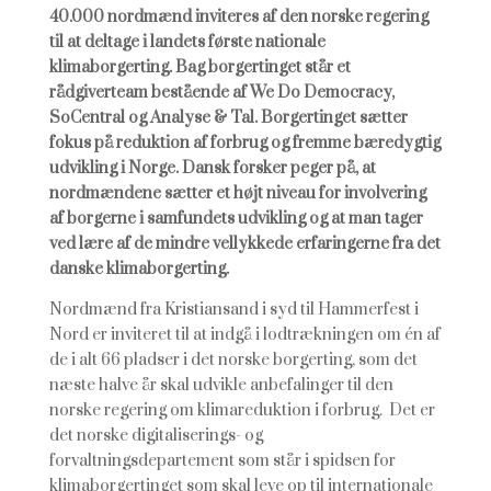
40.000 nordmænd inviteres af den norske regering
til at deltage i landets første nationale
klimaborgerting. Bag borgertinget står et
rådgiverteam bestående af We Do Democracy,
SoCentral og Analyse & Tal. Borgertinget sætter
fokus på reduktion af forbrug og fremme bæredygtig
udvikling i Norge. Dansk forsker peger på, at
nordmændene sætter et højt niveau for involvering
af borgerne i samfundets udvikling og at man tager
ved lære af de mindre vellykkede erfaringerne fra det
danske klimaborgerting.
Nordmænd fra Kristiansand i syd til Hammerfest i
Nord er inviteret til at indgå i lodtrækningen om én af
de i alt 66 pladser i det norske borgerting, som det
næste halve år skal udvikle anbefalinger til den
norske regering om klimareduktion i forbrug. Det er
det norske digitaliserings- og
forvaltningsdepartement som står i spidsen for
klimaborgertinget som skal leve op til internationale