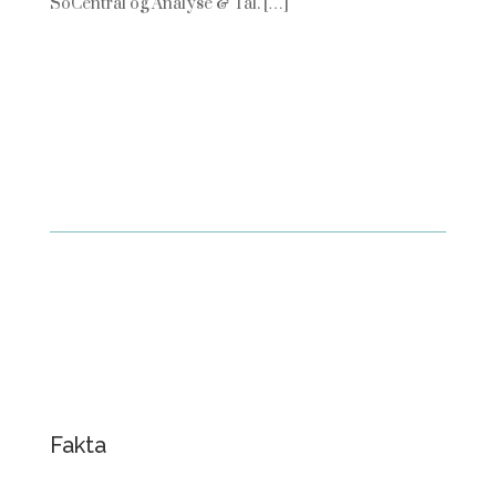
SoCentral og Analyse & Tal. […]
Fakta