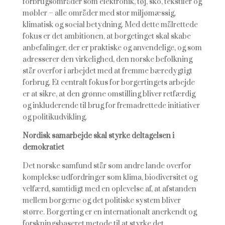
forbrugsområder som elektronik, tøj, sko, tekstiler og
møbler – alle områder med stor miljømæssig,
klimatisk og social betydning. Med dette målrettede
fokus er det ambitionen, at borgetinget skal skabe
anbefalinger, der er praktiske og anvendelige, og som
adresserer den virkelighed, den norske befolkning
står overfor i arbejdet med at fremme bæredygtigt
forbrug. Et centralt fokus for borgertingets arbejde
er at sikre, at den grønne omstilling bliver retfærdig
og inkluderende til brug for fremadrettede initiativer
og politikudvikling.
Nordisk samarbejde skal styrke deltagelsen i
demokratiet
Det norske samfund står som andre lande overfor
komplekse udfordringer som klima, biodiversitet og
velfærd, samtidigt med en oplevelse af, at afstanden
mellem borgerne og det politiske system bliver
større. Borgerting er en internationalt anerkendt og
forskningsbaseret metode til at styrke det