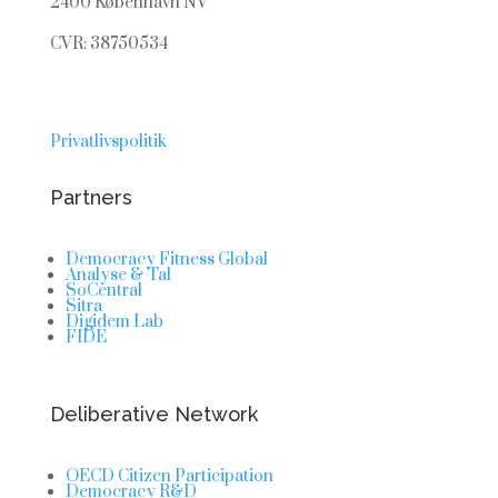
2400 København NV
CVR: 38750534
Privatlivspolitik
Partners
Democracy Fitness Global
Analyse & Tal
SoCentral
Sitra
Digidem Lab
FIDE
Deliberative Network
OECD Citizen Participation
Democracy R&D