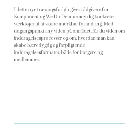
I dette nye træningsforløb giver rådgivere fra
Komponent og We Do Democracy dig konkrete
værktøjer til at skabe mærkbar forandring. Med
udgangspunkt i ny viden på området, får du viden om
inddragelsesprocesser og om, hvordan man kan
skabe bæredygtig og forpligtende
inddragelsesformater, både for borgere og
medlemmer.