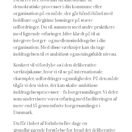
Du lærer her, hvordan du kan udvikle de
demokratiske processer i din kommune eller
organisation på en måde, der går hånd i hånd med
holdbare og legitime løsninger på svære
udfordringer. Du vil, sammen med andre praktikere
med lignende erfaringer, blive klædt på til at
integrere borger- og medlemsinddragelse i din
organisation. Med disse værktøjer kan du tage
inddragelsen til et ambitiøst og meningsfuldt niveau.
Konkret vil vi fordybe os i den deliberative
værktøjskasse, hvor vi vil se på internationale
eksempler, udfordringer og muligheder. På den måde
tilgår vi den viden, der kan skabe ambitiøse
inddragelsesprocesser – fx borgersamlinger. Vi deler
som undervisere vores erfaring med faciliteringen af
mere end 15 gennemførte borgersamlinger i
Danmark.
Du får i løbet af forløbets fire dage en
grundlæggende forståelse for, hvad det deliberative