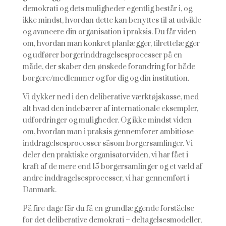
demokrati og dets muligheder egentlig består i, og
ikke mindst, hvordan dette kan benyttes til at udvikle
og avancere din organisation i praksis. Du får viden
om, hvordan man konkret planlægger, tilrettelægger
og udfører borgerinddragelsesprocesser på en
måde, der skaber den ønskede forandring for både
borgere/medlemmer og for dig og din institution.
Vi dykker ned i den deliberative værktøjskasse, med
alt hvad den indebærer af internationale eksempler,
udfordringer og muligheder. Og ikke mindst viden
om, hvordan man i praksis gennemfører ambitiøse
inddragelsesprocesser såsom borgersamlinger. Vi
deler den praktiske organisatorviden, vi har fået i
kraft af de mere end 15 borgersamlinger og et væld af
andre inddragelsesprocesser, vi har gennemført i
Danmark.
På fire dage får du få en grundlæggende forståelse
for det deliberative demokrati – deltagelsesmodeller,