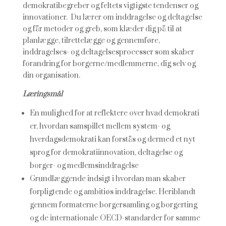
demokratibegreber og feltets vigtigste tendenser og
innovationer. Du lærer om inddragelse og deltagelse
og får metoder og greb, som klæder dig på til at
planlægge, tilrettelægge og gennemføre,
inddragelses- og deltagelsesprocesser som skaber
forandring for borgerne/medlemmerne, dig selv og
din organisation.
Læringsmål
En mulighed for at reflektere over hvad demokrati
er, hvordan samspillet mellem system- og
hverdagsdemokrati kan forstås og dermed et nyt
sprog for demokratiinnovation, deltagelse og
borger- og medlemsinddragelse
Grundlæggende indsigt i hvordan man skaber
forpligtende og ambitiøs inddragelse. Heriblandt
gennem formaterne borgersamling og borgerting
og de internationale OECD-standarder for samme