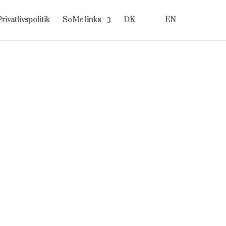
rivatlivspolitik
SoMe links
DK
EN