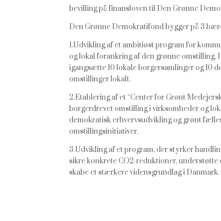
bevilling på finansloven til Den Grønne Demo
Den Grønne Demokratifond bygger på 3 bæren
1.Udvikling af et ambitiøst program for kommun
og lokal forankring af den grønne omstilling.
igangsætte 10 lokale borgersamlinger og 10 del
omstillinger lokalt.
2.Etablering af et “Center for Grønt Medejer
borgerdrevet omstilling i virksomheder og lo
demokratisk erhvervsudvikling og grønt fælles
omstillingsinitiativer.
3.Udvikling af et program, der styrker handli
sikre konkrete CO2-reduktioner, understøtte 
skabe et stærkere vidensgrundlag i Danmark.