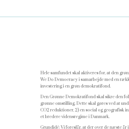
Hele samfundet skal aktiveres for, at den grøn
We Do Democracy i samarbejde med en række 
investering i en grøn demokratifond.
Den Grønne Demokratifond skal sikre den folke
grønne omstilling. Dette skal gøres ved at unde
CO2 reduktioner, 2) en social og geografisk i
et bredere vidensregime i Danmark.
Grundidé: Vi foreslår, at der over de næste år i