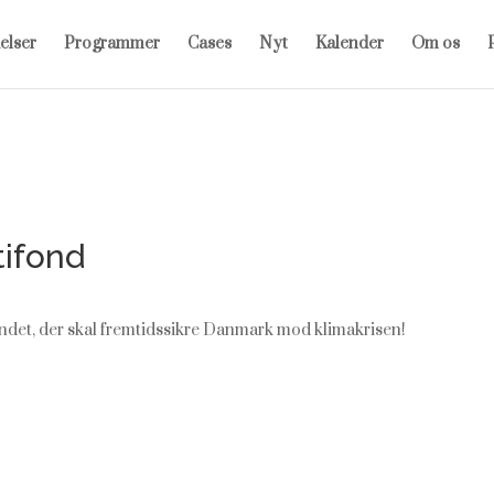
elser
Programmer
Cases
Nyt
Kalender
Om os
P
ifond
fundet, der skal fremtidssikre Danmark mod klimakrisen!