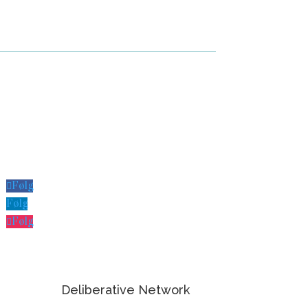
Følg
Følg
Følg
Deliberative Network