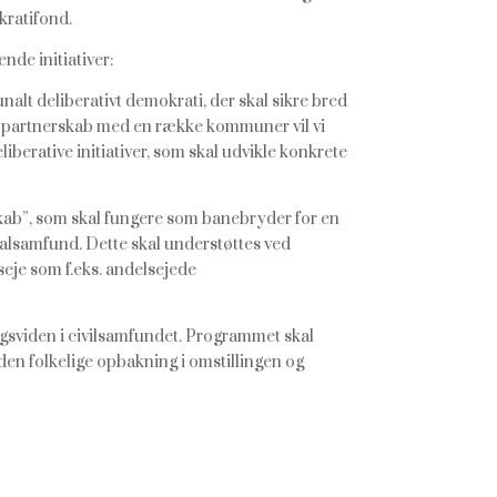
kratifond.
de initiativer:
alt deliberativt demokrati, der skal sikre bred
 I partnerskab med en række kommuner vil vi
iberative initiativer, som skal udvikle konkrete
skab”, som skal fungere som banebryder for en
kalsamfund. Dette skal understøttes ved
eje som f.eks. andelsejede
ngsviden i civilsamfundet. Programmet skal
den folkelige opbakning i omstillingen og