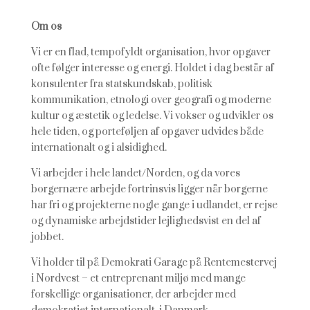
Om os
Vi er en flad, tempofyldt organisation, hvor opgaver
ofte følger interesse og energi. Holdet i dag består af
konsulenter fra statskundskab, politisk
kommunikation, etnologi over geografi og moderne
kultur og æstetik og ledelse. Vi vokser og udvikler os
hele tiden, og porteføljen af opgaver udvides både
internationalt og i alsidighed.
Vi arbejder i hele landet/Norden, og da vores
borgernære arbejde fortrinsvis ligger når borgerne
har fri og projekterne nogle gange i udlandet, er rejse
og dynamiske arbejdstider lejlighedsvist en del af
jobbet.
Vi holder til på Demokrati Garage på Rentemestervej
i Nordvest – et entreprenant miljø med mange
forskellige organisationer, der arbejder med