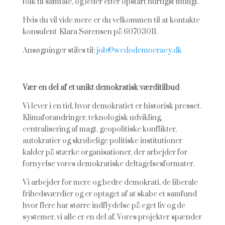
folk til samtale, og leder efter opstart hurtigst muligt.
Hvis du vil vide mere er du velkommen til at kontakte
konsulent Klara Sørensen på 60703011.
Ansøgninger stiles til:
job@wedodemocracy.dk
Vær en del af et unikt demokratisk værditilbud
Vi lever i en tid, hvor demokratiet er historisk presset.
Klimaforandringer, teknologisk udvikling,
centralisering af magt, geopolitiske konflikter,
autokratier og skrøbelige politiske institutioner
kalder på stærke organisationer, der arbejder for
fornyelse vores demokratiske deltagelsesformater.
Vi arbejder for mere og bedre demokrati, de liberale
frihedsværdier og er optaget af at skabe et samfund
hvor flere har større indflydelse på eget liv og de
systemer, vi alle er en del af. Vores projekter spænder