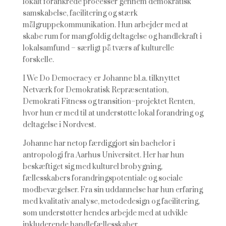
lokalt forankrede processer gennem
demokratisk
samskabelse, facilitering og stærk
målgruppekommunikation
. Hun
arbejder med at
skabe rum for mangfoldig deltagelse og handlekraft i
lokalsamfund
–
særligt
på tværs af
kulturelle
forskelle.
I We Do Democracy er Johanne bl.a. tilknyttet
Netværk for Demokratisk
Repræsentation,
Demokrati Fitness og transition
–
projektet Renten,
hvor
hun er med til at
understøtte lokal forandring og
deltagelse i Nordvest.
Johanne har netop færdiggjort sin bachelor i
antropologi fra Aarhus Universitet. Her har hun
beskæftiget sig med kulturel brobygning,
fællesskabers forandringspotentiale og
sociale
mod
bevægelser. Fra sin uddannelse har hun erfaring
med kvalitativ analyse, metodedesign og
facilitering,
som understøtter hendes arbejde med at udvikle
inkluderende
handlefællesskaber.