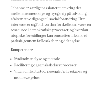
Johanne er særligt passioneret omkring det
mellemmenneskelige og nysger
rig på udvikling
af
alternative tilgange til social forandring. Hun
interesserer sig for, hvordan forskelle kan være
en
ressource i demokratiske processer, og hvordan
utopiske forestillinger kan omsættes til
konkret
praksis gennem fællesskaber og delta
gelse.
Kompetencer
Kvalitativ analyse og metode
Facilitering og samskabelsesprocesser
Viden om kulturteori, sociale fællesskaber og
modbevægelser