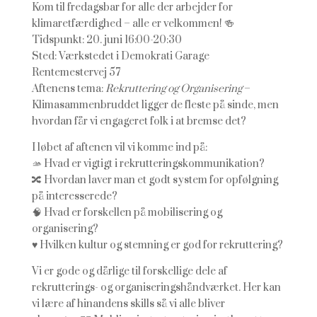
Kom til fredagsbar for alle der arbejder for
klimaretfærdighed – alle er velkommen!
🍻
Tidspunkt: 20. juni 16:00-20:30
Sted: Værkstedet i Demokrati Garage
Rentemestervej 57
Aftenens tema:
Rekruttering og Organisering
–
Klimasammenbruddet ligger de fleste på sinde, men
hvordan får vi engageret folk i at bremse det?
I løbet af aftenen vil vi komme ind på:
🫴 Hvad er vigtigt i rekrutteringskommunikation?
🔀 Hvordan laver man et godt system for opfølgning
på interesserede?
🧠 Hvad er forskellen på mobilisering og
organisering?
♥️ Hvilken kultur og stemning er god for rekruttering?
Vi er gode og dårlige til forskellige dele af
rekrutterings- og organiseringshåndværket. Her kan
vi lære af hinandens skills så vi alle bliver