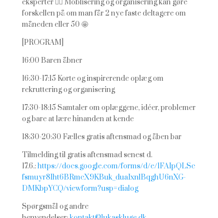
eksperter ❤️‍🔥 Moblisering og organisering kan gøre
forskellen på om man får 2 nye faste deltagere om
måneden eller 50 🤩
[PROGRAM]
16:00 Baren åbner
16:30-17:15 Korte og inspirerende oplæg om
rekruttering og organisering
17:30-18:15 Samtaler om oplæggene, idéer, problemer
og bare at lære hinanden at kende
18:30-20:30 Fælles gratis aftensmad og åben bar
Tilmelding til gratis aftensmad senest d.
17.6.:
https://docs.google.com/forms/d/e/1FAIpQLSc
fsmuyr8Iht6BRmcX9KBuk_duaIxnlBqghU6nXG-
DMKbpYCQ/viewform?usp=dialog
Spørgsmål og andre
henvendelser:
kontakt@lukaskluge.dk