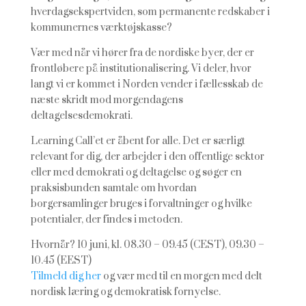
hverdagsekspertviden, som permanente redskaber i
kommunernes værktøjskasse?
Vær med når vi hører fra de nordiske byer, der er
frontløbere på institutionalisering. Vi deler, hvor
langt vi er kommet i Norden vender i fællesskab de
næste skridt mod morgendagens
deltagelsesdemokrati.
Learning Call’et er åbent for alle. Det er særligt
relevant for dig, der arbejder i den offentlige sektor
eller med demokrati og deltagelse og søger en
praksisbunden samtale om hvordan
borgersamlinger bruges i forvaltninger og hvilke
potentialer, der findes i metoden.
Hvornår? 10 juni, kl. 08.30 – 09.45 (CEST), 09.30 –
10.45 (EEST)
Tilmeld dig her
og vær med til en morgen med delt
nordisk læring og demokratisk fornyelse.