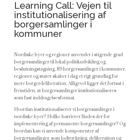
Learning Call: Vejen til
institutionalisering af
borgersamlinger i
kommuner
Nordiske byer og regioner anvender i stigende grad
borgersamlinger til lokal politikudvikling og
beslutningstagning. 89 borgersamlinger i kommuner,
regioner og stater skaber i dag et rigt grundlag for
mere borgerdeliberation. Alligevel ligger det fortsat i
fremtiden, at borgersamlinger institutionaliseres
som fast inddragelsesformat.
Hvordan institutionaliserer vi borgersamlinger i
nordiske byer? Hvilke barrierer findes der for
implementering af permanente borgersamlinger? Og
hvordan kan vi anvende komponenter af
borgersamlinger, som lodtrækning, deliberation og