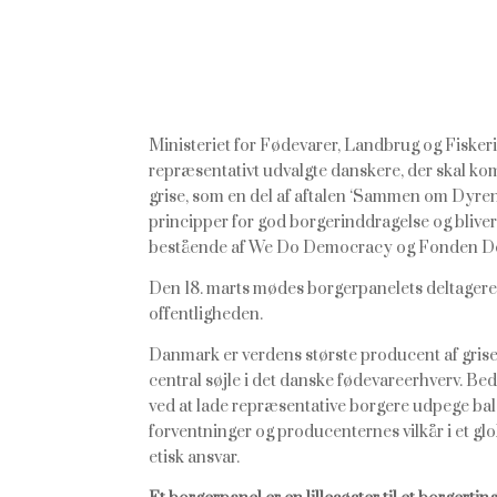
Ministeriet for Fødevarer, Landbrug og Fisker
repræsentativt udvalgte danskere, der skal k
grise, som en del af aftalen ‘Sammen om Dyren
principper for god borgerinddragelse og bliver
bestående af We Do Democracy og Fonden D
Den 18. marts mødes borgerpanelets deltagere t
offentligheden.
Danmark er verdens største producent af grise
central søjle i det danske fødevareerhverv. Be
ved at lade repræsentative borgere udpege ba
forventninger og producenternes vilkår i et 
etisk ansvar.