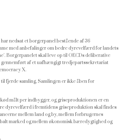
i har nedsat et borgerpanel bestående af 36
omme med anbefalinger om bedre dyrevelfærd for landets
e’.
Borgerpanelet skal leve op til OECDs deliberative
 gennemført af et uafhængigt tredjepartssekretariat
emocracy X.
il fjerde samling. Samlingen er ikke åben for
kød målt per indbygger, og griseproduktionen er en
dre dyrevelfærd i fremtidens griseproduktion skal findes
lancerne mellem land og by, mellem forbrugernes
globalt marked og mellem økonomisk bæredygtighed og