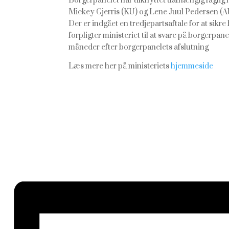
Borgerpanelet har tilknyttet uafhængig faglig 
Mickey Gjerris (KU) og Lene Juul Pedersen (A
Der er indgået en tredjepartsaftale for at sik
forpligter ministeriet til at svare på borgerpa
måneder efter borgerpanelets afslutning
Læs mere her på ministeriets
hjemmeside