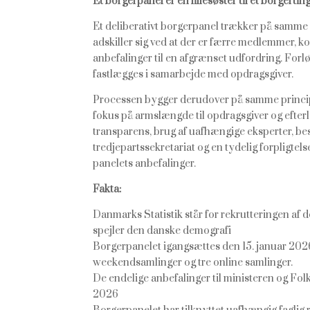
Et borgerpanel er en lillesøster til et borgertin
Et deliberativt borgerpanel trækker på samme
adskiller sig ved at der er færre medlemmer, k
anbefalinger til en afgrænset udfordring. Forl
fastlægges i samarbejde med opdragsgiver.
Processen bygger derudover på samme principp
fokus på armslængde til opdragsgiver og efter
transparens, brug af uafhængige eksperter, bes
tredjepartssekretariat og en tydelig forpligte
panelets anbefalinger.
Fakta:
Danmarks Statistik står for rekrutteringen af 
spejler den danske demografi
Borgerpanelet igangsættes den 15. januar 20
weekendsamlinger og tre online samlinger.
De endelige anbefalinger til ministeren og Fol
2026