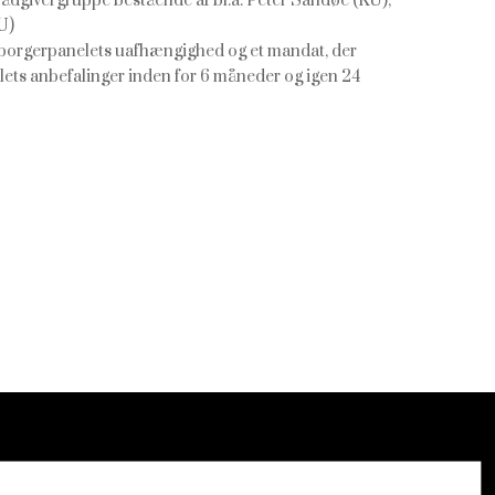
rådgivergruppe bestående af bl.a. Peter Sandøe (KU),
U)
re borgerpanelets uafhængighed og et mandat, der
nelets anbefalinger inden for 6 måneder og igen 24