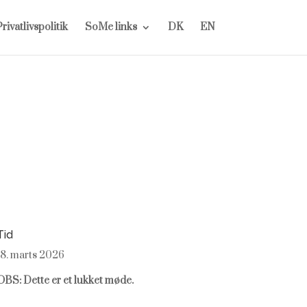
rivatlivspolitik
SoMe links
DK
EN
Tid
18. marts 2026
OBS: Dette er et lukket møde.