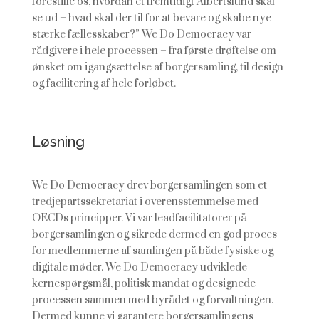
forestille os, hvordan et fremtidigt Albertslund skal
se ud – hvad skal der til for at bevare og skabe nye
stærke fællesskaber?” We Do Democracy var
rådgivere i hele processen – fra første drøftelse om
ønsket om igangsættelse af borgersamling, til design
og facilitering af hele forløbet.
Løsning
We Do Democracy drev borgersamlingen som et
tredjepartssekretariat i overensstemmelse med
OECDs principper. Vi var leadfacilitatorer på
borgersamlingen og sikrede dermed en god proces
for medlemmerne af samlingen på både fysiske og
digitale møder. We Do Democracy udviklede
kernespørgsmål, politisk mandat og designede
processen sammen med byrådet og forvaltningen.
Dermed kunne vi garantere borgersamlingens