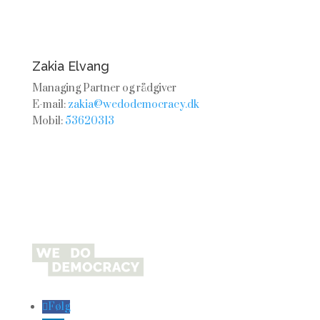
Zakia Elvang
Managing Partner og rådgiver
E-mail:
zakia@wedodemocracy.dk
Mobil:
53620313
Følg